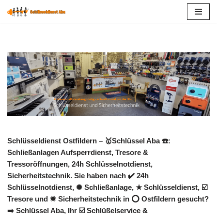
Zum
Inhalt
springen
Schlüsseldienst Ostfildern – 🥇Schlüssel Aba ☎️:
Schließanlagen Aufsperrdienst, Tresore &
Tressoröffnungen, 24h Schlüsselnotdienst,
Sicherheitstechnik. Sie haben nach ✔️ 24h
Schlüsselnotdienst, ✺ Schließanlage, ★ Schlüsseldienst, ☑️
Tresore und ✹ Sicherheitstechnik in ⭕ Ostfildern gesucht?
➡️ Schlüssel Aba, Ihr ☑️ Schlüßelservice &