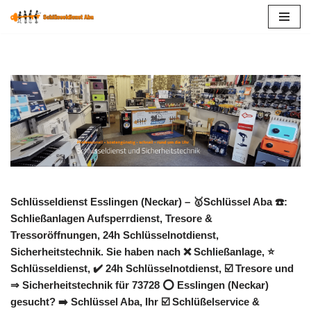
Zum
Inhalt
springen
Schlüsseldienst Esslingen (Neckar) – 🥇Schlüssel Aba ☎️:
Schließanlagen Aufsperrdienst, Tresore &
Tressoröffnungen, 24h Schlüsselnotdienst,
Sicherheitstechnik. Sie haben nach ❌ Schließanlage, ⭐
Schlüsseldienst, ✔️ 24h Schlüsselnotdienst, ☑️ Tresore und
⇒ Sicherheitstechnik für 73728 ⭕ Esslingen (Neckar)
gesucht? ➡️ Schlüssel Aba, Ihr ☑️ Schlüßelservice &