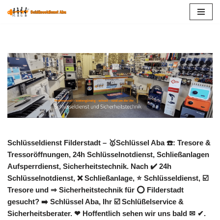
Zum
Inhalt
springen
Schlüsseldienst Filderstadt – 🥇Schlüssel Aba ☎️: Tresore &
Tressoröffnungen, 24h Schlüsselnotdienst, Schließanlagen
Aufsperrdienst, Sicherheitstechnik. Nach ✔️ 24h
Schlüsselnotdienst, ❌ Schließanlage, ⭐ Schlüsseldienst, ☑️
Tresore und ⇒ Sicherheitstechnik für ⭕ Filderstadt
gesucht? ➡️ Schlüssel Aba, Ihr ☑️ Schlüßelservice &
Sicherheitsberater. ❤ Hoffentlich sehen wir uns bald ✉ ✔.