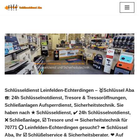
Zum
Inhalt
springen
Schlüsseldienst Leinfelden-Echterdingen – 🥇Schlüssel Aba
☎️: 24h Schlüsselnotdienst, Tresore & Tressoröffnungen,
Schließanlagen Aufsperrdienst, Sicherheitstechnik. Sie
haben nach ★ Schlüsseldienst, ✔️ 24h Schlüsselnotdienst,
❌ Schließanlage, ☑️ Tresore und ⇒ Sicherheitstechnik für
70771 ⭕ Leinfelden-Echterdingen gesucht? ➡️ Schlüssel
Aba, Ihr ☑️ Schlüßelservice & Sicherheitsberater. ❤ Auf