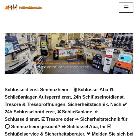
Zum
Inhalt
springen
Schlüsseldienst Simmozheim – 🥇Schlüssel Aba ☎️:
Schließanlagen Aufsperrdienst, 24h Schlüsselnotdienst,
Tresore & Tressoröffnungen, Sicherheitstechnik. Nach ✔️
24h Schlüsselnotdienst, ❌ Schließanlage, ⭐
Schlüsseldienst, ☑️ Tresore oder ⇒ Sicherheitstechnik für
⭕ Simmozheim gesucht? ➡️ Schlüssel Aba, Ihr ☑️
Schlüßelservice & Sicherheitsberater. ❤ Melden Sie sich bei