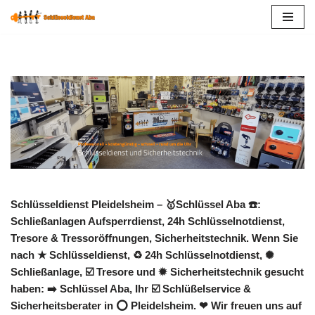
Zum
Inhalt
springen
Schlüsseldienst Pleidelsheim – 🥇Schlüssel Aba ☎️:
Schließanlagen Aufsperrdienst, 24h Schlüsselnotdienst,
Tresore & Tressoröffnungen, Sicherheitstechnik. Wenn Sie
nach ★ Schlüsseldienst, ♻ 24h Schlüsselnotdienst, ✺
Schließanlage, ☑️ Tresore und ✹ Sicherheitstechnik gesucht
haben: ➡️ Schlüssel Aba, Ihr ☑️ Schlüßelservice &
Sicherheitsberater in ⭕ Pleidelsheim. ❤ Wir freuen uns auf