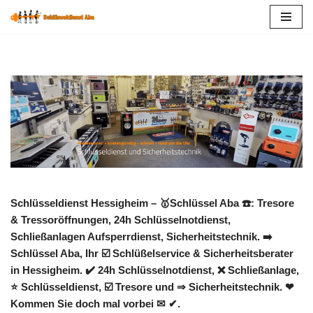
Zum
Inhalt
springen
Schlüsseldienst Hessigheim – 🥇Schlüssel Aba ☎️: Tresore
& Tressoröffnungen, 24h Schlüsselnotdienst,
Schließanlagen Aufsperrdienst, Sicherheitstechnik. ➡️
Schlüssel Aba, Ihr ☑️ Schlüßelservice & Sicherheitsberater
in Hessigheim. ✔️ 24h Schlüsselnotdienst, ❌ Schließanlage,
⭐ Schlüsseldienst, ☑️ Tresore und ⇒ Sicherheitstechnik. ❤
Kommen Sie doch mal vorbei ✉ ✔.