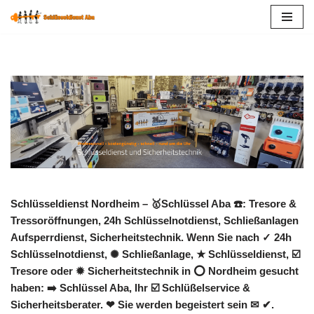
Zum
Inhalt
springen
Schlüsseldienst Nordheim – 🥇Schlüssel Aba ☎️: Tresore &
Tressoröffnungen, 24h Schlüsselnotdienst, Schließanlagen
Aufsperrdienst, Sicherheitstechnik. Wenn Sie nach ✓ 24h
Schlüsselnotdienst, ✺ Schließanlage, ★ Schlüsseldienst, ☑️
Tresore oder ✹ Sicherheitstechnik in ⭕ Nordheim gesucht
haben: ➡️ Schlüssel Aba, Ihr ☑️ Schlüßelservice &
Sicherheitsberater. ❤ Sie werden begeistert sein ✉ ✔.