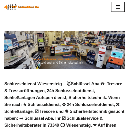
Zum
Inhalt
springen
Schlüsseldienst Wiesensteig – 🥇Schlüssel Aba ☎️: Tresore
& Tressoröffnungen, 24h Schlüsselnotdienst,
Schließanlagen Aufsperrdienst, Sicherheitstechnik. Wenn
Sie nach ★ Schlüsseldienst, ♻ 24h Schlüsselnotdienst, ❌
Schließanlage, ☑️ Tresore und ✹ Sicherheitstechnik gesucht
haben: ➡️ Schlüssel Aba, Ihr ☑️ Schlüßelservice &
Sicherheitsberater in 73349 ⭕ Wiesensteig. ❤ Auf Ihren