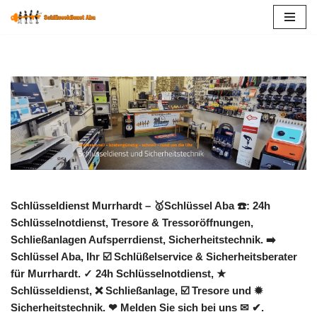
Zum
Inhalt
springen
Schlüsseldienst Murrhardt – 🥇Schlüssel Aba ☎️: 24h
Schlüsselnotdienst, Tresore & Tressoröffnungen,
Schließanlagen Aufsperrdienst, Sicherheitstechnik. ➡️
Schlüssel Aba, Ihr ☑️ Schlüßelservice & Sicherheitsberater
für Murrhardt. ✓ 24h Schlüsselnotdienst, ★
Schlüsseldienst, ❌ Schließanlage, ☑️ Tresore und ✹
Sicherheitstechnik. ❤ Melden Sie sich bei uns ✉ ✔.