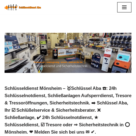
Zum
Inhalt
springen
Schlüsseldienst Mönsheim – 🥇Schlüssel Aba ☎️: 24h
Schlüsselnotdienst, Schließanlagen Aufsperrdienst, Tresore
& Tressoröffnungen, Sicherheitstechnik. ➡️ Schlüssel Aba,
Ihr ☑️ Schlüßelservice & Sicherheitsberater. ❌
Schließanlage, ✔️ 24h Schlüsselnotdienst, ★
Schlüsseldienst, ☑️ Tresore oder ⇒ Sicherheitstechnik in ⭕
Mönsheim. ❤ Melden Sie sich bei uns ✉ ✔.