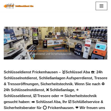
Zum
Inhalt
springen
Schlüsseldienst Frickenhausen – 🥇Schlüssel Aba ☎️: 24h
Schlüsselnotdienst, Schließanlagen Aufsperrdienst, Tresore
& Tressoröffnungen, Sicherheitstechnik. Wenn Sie nach ♻
24h Schlüsselnotdienst, ❌ Schließanlage, ⭐
Schlüsseldienst, ☑️ Tresore oder ⇒ Sicherheitstechnik
gesucht haben: ➡️ Schlüssel Aba, Ihr ☑️ Schlüßelservice &
Sicherheitsberater für ⭕ Frickenhausen. ❤ Wir freuen uns