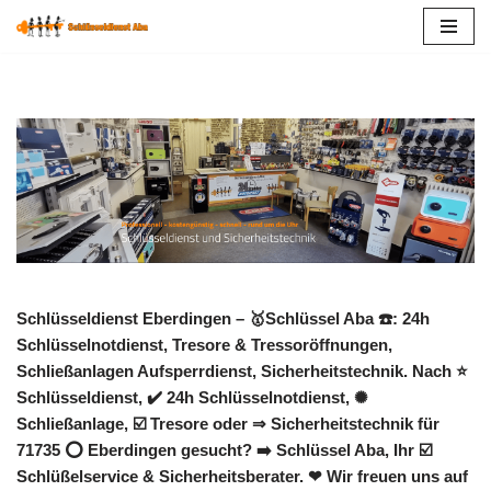
Zum
Inhalt
springen
Schlüsseldienst Eberdingen – 🥇Schlüssel Aba ☎️: 24h
Schlüsselnotdienst, Tresore & Tressoröffnungen,
Schließanlagen Aufsperrdienst, Sicherheitstechnik. Nach ⭐
Schlüsseldienst, ✔️ 24h Schlüsselnotdienst, ✺
Schließanlage, ☑️ Tresore oder ⇒ Sicherheitstechnik für
71735 ⭕ Eberdingen gesucht? ➡️ Schlüssel Aba, Ihr ☑️
Schlüßelservice & Sicherheitsberater. ❤ Wir freuen uns auf