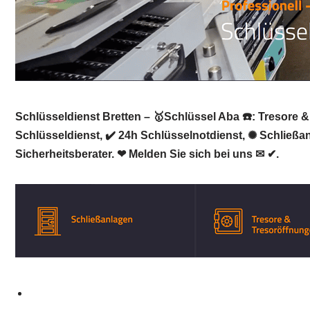
Schlüsseldienst Bretten – 🥇Schlüssel Aba ☎️: Tresore 
Schlüsseldienst, ✔️ 24h Schlüsselnotdienst, ✺ Schließan
Sicherheitsberater. ❤ Melden Sie sich bei uns ✉ ✔.