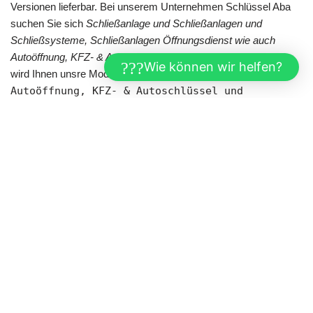
Versionen lieferbar. Bei unserem Unternehmen Schlüssel Aba
suchen Sie sich
Schließanlage und Schließanlagen und
Schließsysteme, Schließanlagen Öffnungsdienst wie auch
Autoöffnung, KFZ- & Autoschlüssel
Ihrer Wahl aus. Gefallen
Wie können wir helfen?
wird Ihnen unsre Modellvielfalt bei
Schließanlage,
Autoöffnung, KFZ- & Autoschlüssel und
Schließanlagen und Schließsysteme,
Schließanlagen Öffnungsdienst
. Gern aller besten wir
uns bei der Fertigung der Schließanlagen nach Ihren
persönlichen Wollen. Erklären Sie uns direkt, welche Details
Schließanlagen Ihnen offerieren sollen. Damit Sie unsre
Schließanlagen nach Ihren Wünschen benutzen, können wir uns
nach Ihren Wünschen richten.
Schließanlagen, für
Plüderhausen werden Sie
fündig