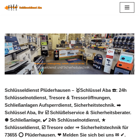
Zum
Inhalt
springen
Schlüsseldienst Plüderhausen – 🥇Schlüssel Aba ☎️: 24h
Schlüsselnotdienst, Tresore & Tressoröffnungen,
Schließanlagen Aufsperrdienst, Sicherheitstechnik. ➡️
Schlüssel Aba, Ihr ☑️ Schlüßelservice & Sicherheitsberater.
✺ Schließanlage, ✔️ 24h Schlüsselnotdienst, ★
Schlüsseldienst, ☑️ Tresore oder ⇒ Sicherheitstechnik für
73655 ⭕ Plüderhausen. ❤ Melden Sie sich bei uns ✉ ✔.