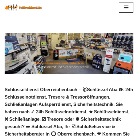
Zum
Inhalt
springen
Schlüsseldienst Oberreichenbach – 🥇Schlüssel Aba ☎️: 24h
Schlüsselnotdienst, Tresore & Tressoröffnungen,
Schließanlagen Aufsperrdienst, Sicherheitstechnik. Sie
haben nach ✓ 24h Schlüsselnotdienst, ★ Schlüsseldienst,
❌ Schließanlage, ☑️ Tresore oder ✹ Sicherheitstechnik
gesucht? ➡️ Schlüssel Aba, Ihr ☑️ Schlüßelservice &
Sicherheitsberater in ⭕ Oberreichenbach. ❤ Kommen Sie