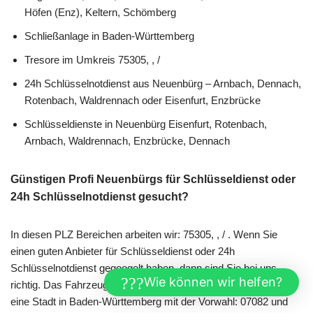
Höfen (Enz), Keltern, Schömberg
Schließanlage in Baden-Württemberg
Tresore im Umkreis 75305, , /
24h Schlüsselnotdienst aus Neuenbürg – Arnbach, Dennach,
Rotenbach, Waldrennach oder Eisenfurt, Enzbrücke
Schlüsseldienste in Neuenbürg Eisenfurt, Rotenbach,
Arnbach, Waldrennach, Enzbrücke, Dennach
Günstigen Profi Neuenbürgs für Schlüsseldienst oder
24h Schlüsselnotdienst gesucht?
In diesen PLZ Bereichen arbeiten wir: 75305, , / . Wenn Sie
einen guten Anbieter für Schlüsseldienst oder 24h
Schlüsselnotdienst gegoogelt haben, dann sind Sie bei uns
Wie können wir helfen?
richtig. Das Fahrzeuge Kennnzeichen ist: PF. Neuenbürg ist
eine Stadt in Baden-Württemberg mit der Vorwahl: 07082 und