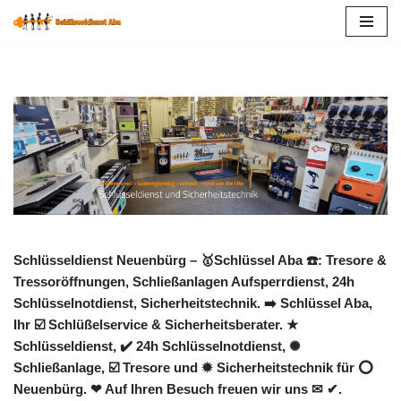
Zum
Inhalt
springen
Schlüsseldienst Neuenbürg – 🥇Schlüssel Aba ☎️: Tresore &
Tressoröffnungen, Schließanlagen Aufsperrdienst, 24h
Schlüsselnotdienst, Sicherheitstechnik. ➡️ Schlüssel Aba,
Ihr ☑️ Schlüßelservice & Sicherheitsberater. ★
Schlüsseldienst, ✔️ 24h Schlüsselnotdienst, ✺
Schließanlage, ☑️ Tresore und ✹ Sicherheitstechnik für ⭕
Neuenbürg. ❤ Auf Ihren Besuch freuen wir uns ✉ ✔.