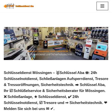
Zum
Inhalt
springen
Schlüsseldienst Mössingen – 🥇Schlüssel Aba ☎️: 24h
Schlüsselnotdienst, Schließanlagen Aufsperrdienst, Tresore
& Tressoröffnungen, Sicherheitstechnik. ➡️ Schlüssel Aba,
Ihr ☑️ Schlüßelservice & Sicherheitsberater für Mössingen.
❌ Schließanlage, ★ Schlüsseldienst, ✔️ 24h
Schlüsselnotdienst, ☑️ Tresore und ⇒ Sicherheitstechnik. ❤
Melden Sie sich bei uns ✉ ✔.