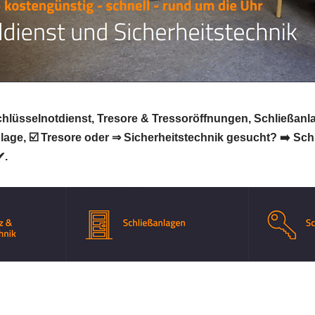
hlüsselnotdienst, Tresore & Tressoröffnungen, Schließanla
age, ☑️ Tresore oder ⇒ Sicherheitstechnik gesucht? ➡️ Schl
✔.