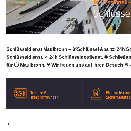
Schlüsseldienst Maulbronn – 🥇Schlüssel Aba ☎️: 24h Sc
Schlüsseldienst, ✓ 24h Schlüsselnotdienst, ✺ Schließanl
für ⭕ Maulbronn. ❤ Wir freuen uns auf Ihren Besuch ✉ 