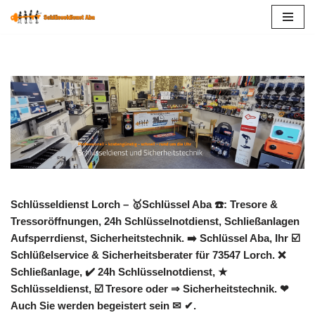
Zum
Inhalt
springen
Schlüsseldienst Lorch – 🥇Schlüssel Aba ☎️: Tresore &
Tressoröffnungen, 24h Schlüsselnotdienst, Schließanlagen
Aufsperrdienst, Sicherheitstechnik. ➡️ Schlüssel Aba, Ihr ☑️
Schlüßelservice & Sicherheitsberater für 73547 Lorch. ❌
Schließanlage, ✔️ 24h Schlüsselnotdienst, ★
Schlüsseldienst, ☑️ Tresore oder ⇒ Sicherheitstechnik. ❤
Auch Sie werden begeistert sein ✉ ✔.