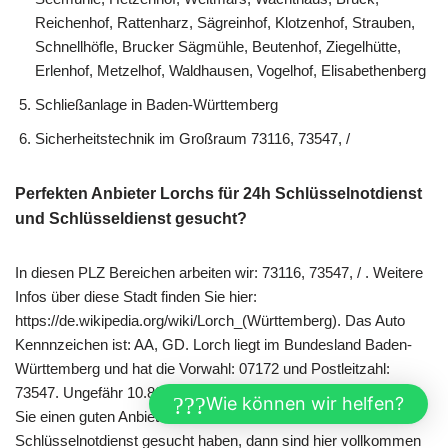
Reichenhof, Rattenharz, Sägreinhof, Klotzenhof, Strauben,
Schnellhöfle, Brucker Sägmühle, Beutenhof, Ziegelhütte,
Erlenhof, Metzelhof, Waldhausen, Vogelhof, Elisabethenberg
Schließanlage in Baden-Württemberg
Sicherheitstechnik im Großraum 73116, 73547, /
Perfekten Anbieter Lorchs für 24h Schlüsselnotdienst
und Schlüsseldienst gesucht?
In diesen PLZ Bereichen arbeiten wir: 73116, 73547, / . Weitere
Infos über diese Stadt finden Sie hier:
https://de.wikipedia.org/wiki/Lorch_(Württemberg). Das Auto
Kennnzeichen ist: AA, GD. Lorch liegt im Bundesland Baden-
Württemberg und hat die Vorwahl: 07172 und Postleitzahl:
73547. Ungefähr 10.800 Personen leben in dieser Stadt. Wenn
Wie können wir helfen?
Sie einen guten Anbieter für Schlüsseldienst oder 24h
Schlüsselnotdienst gesucht haben, dann sind hier vollkommen