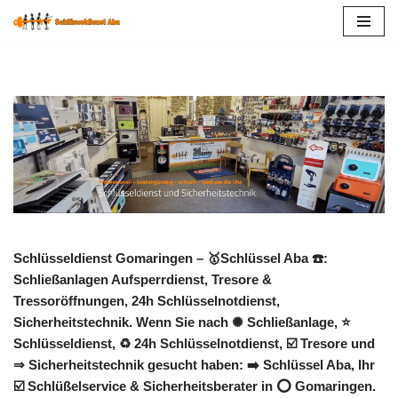
Zum
Inhalt
springen
Schlüsseldienst Gomaringen – 🥇Schlüssel Aba ☎️:
Schließanlagen Aufsperrdienst, Tresore &
Tressoröffnungen, 24h Schlüsselnotdienst,
Sicherheitstechnik. Wenn Sie nach ✺ Schließanlage, ⭐
Schlüsseldienst, ♻ 24h Schlüsselnotdienst, ☑️ Tresore und
⇒ Sicherheitstechnik gesucht haben: ➡️ Schlüssel Aba, Ihr
☑️ Schlüßelservice & Sicherheitsberater in ⭕ Gomaringen.