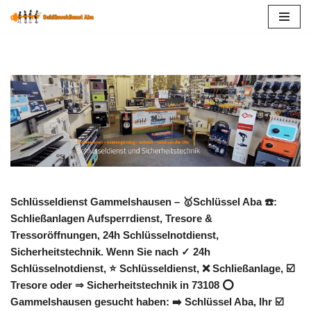
Zum
Inhalt
springen
Schlüsseldienst Gammelshausen – 🥇Schlüssel Aba ☎️:
Schließanlagen Aufsperrdienst, Tresore &
Tressoröffnungen, 24h Schlüsselnotdienst,
Sicherheitstechnik. Wenn Sie nach ✓ 24h
Schlüsselnotdienst, ⭐ Schlüsseldienst, ❌ Schließanlage, ☑️
Tresore oder ⇒ Sicherheitstechnik in 73108 ⭕
Gammelshausen gesucht haben: ➡️ Schlüssel Aba, Ihr ☑️