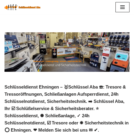
Zum
Inhalt
springen
Schlüsseldienst Ehningen – 🥇Schlüssel Aba ☎️: Tresore &
Tressoröffnungen, Schließanlagen Aufsperrdienst, 24h
Schlüsselnotdienst, Sicherheitstechnik. ➡️ Schlüssel Aba,
Ihr ☑️ Schlüßelservice & Sicherheitsberater. ⭐
Schlüsseldienst, ✺ Schließanlage, ✓ 24h
Schlüsselnotdienst, ☑️ Tresore oder ✹ Sicherheitstechnik in
⭕ Ehningen. ❤ Melden Sie sich bei uns ✉ ✔.