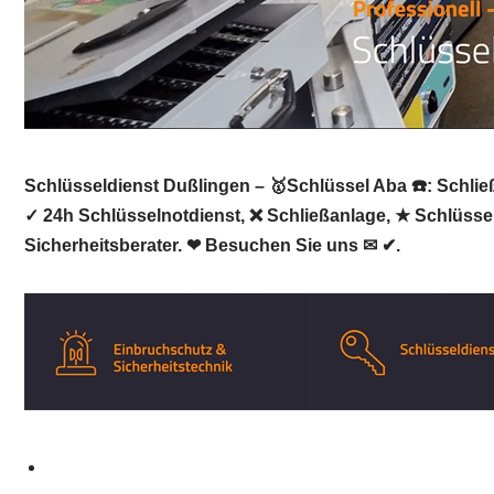
Schlüsseldienst Dußlingen – 🥇Schlüssel Aba ☎️: Schlie
✓ 24h Schlüsselnotdienst, ❌ Schließanlage, ★ Schlüssel
Sicherheitsberater. ❤ Besuchen Sie uns ✉ ✔.