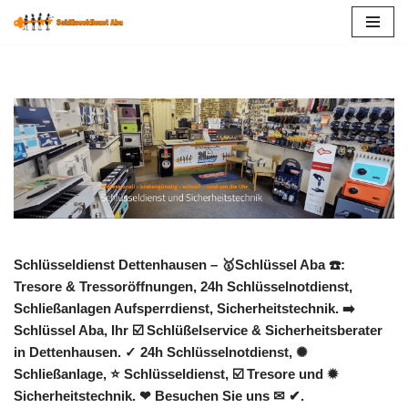
Zum
Inhalt
springen
Schlüsseldienst Dettenhausen – 🥇Schlüssel Aba ☎️:
Tresore & Tressoröffnungen, 24h Schlüsselnotdienst,
Schließanlagen Aufsperrdienst, Sicherheitstechnik. ➡️
Schlüssel Aba, Ihr ☑️ Schlüßelservice & Sicherheitsberater
in Dettenhausen. ✓ 24h Schlüsselnotdienst, ✺
Schließanlage, ⭐ Schlüsseldienst, ☑️ Tresore und ✹
Sicherheitstechnik. ❤ Besuchen Sie uns ✉ ✔.