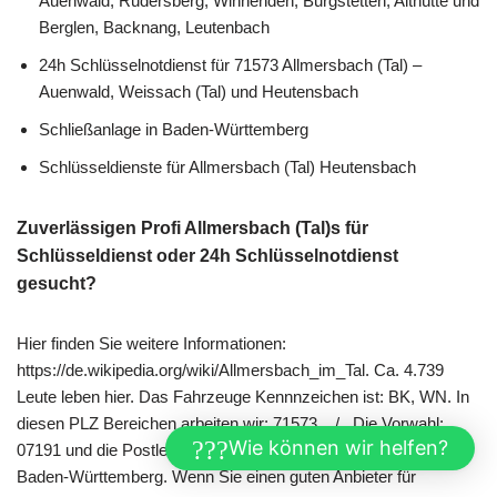
Auenwald, Rudersberg, Winnenden, Burgstetten, Althütte und
Berglen, Backnang, Leutenbach
24h Schlüsselnotdienst für 71573 Allmersbach (Tal) –
Auenwald, Weissach (Tal) und Heutensbach
Schließanlage in Baden-Württemberg
Schlüsseldienste für Allmersbach (Tal) Heutensbach
Zuverlässigen Profi Allmersbach (Tal)s für
Schlüsseldienst oder 24h Schlüsselnotdienst
gesucht?
Hier finden Sie weitere Informationen:
https://de.wikipedia.org/wiki/Allmersbach_im_Tal. Ca. 4.739
Leute leben hier. Das Fahrzeuge Kennnzeichen ist: BK, WN. In
diesen PLZ Bereichen arbeiten wir: 71573, , / . Die Vorwahl:
Wie können wir helfen?
07191 und die Postleitzahl: 71573 hat Allmersbach (Tal) in
Baden-Württemberg. Wenn Sie einen guten Anbieter für