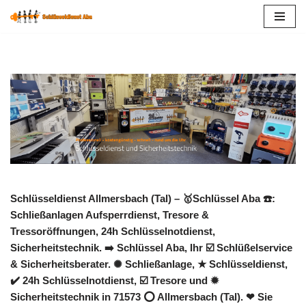
Zum
Inhalt
springen
Schlüsseldienst Allmersbach (Tal) – 🥇Schlüssel Aba ☎️:
Schließanlagen Aufsperrdienst, Tresore &
Tressoröffnungen, 24h Schlüsselnotdienst,
Sicherheitstechnik. ➡️ Schlüssel Aba, Ihr ☑️ Schlüßelservice
& Sicherheitsberater. ✺ Schließanlage, ★ Schlüsseldienst,
✔️ 24h Schlüsselnotdienst, ☑️ Tresore und ✹
Sicherheitstechnik in 71573 ⭕ Allmersbach (Tal). ❤ Sie